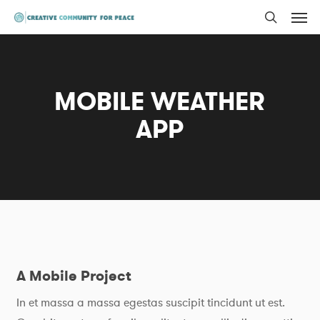
Men
Skip
to
search
main
content
MOBILE WEATHER
APP
A Mobile Project
In et massa a massa egestas suscipit tincidunt ut est.